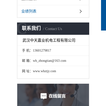
业绩列表
C
联系我们
Contact Us
武汉中天嘉业机电工程有限公司
手 机：13601279817
邮 箱：wh_zhongtian@163.com
网 址：www.whztjy.com