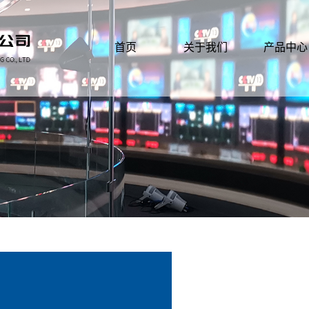
首页
关于我们
产品中心