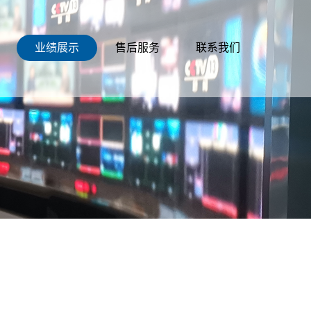
业绩展示
售后服务
联系我们