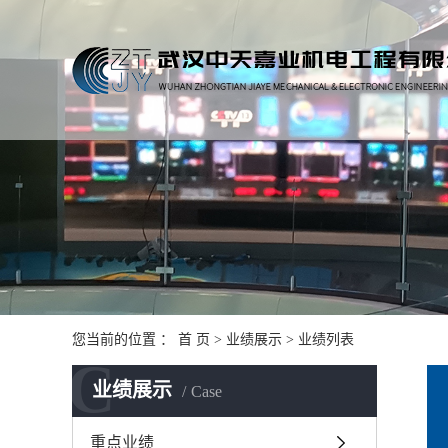
您当前的位置 ：
首 页
>
业绩展示
>
业绩列表
C
业绩展示
Case
重点业绩